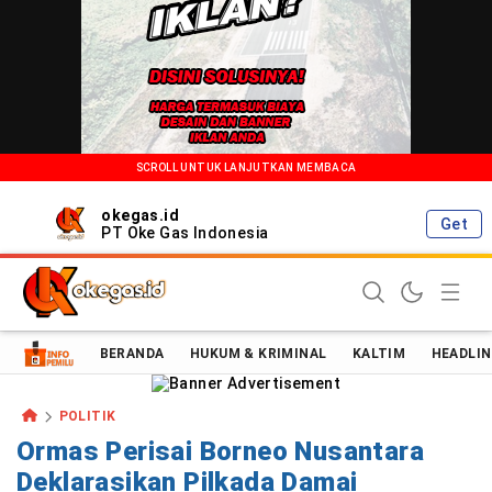
SCROLL UNTUK LANJUTKAN MEMBACA
okegas.id
Get
PT Oke Gas Indonesia
Oke Gas Indonesia | Energi Positif Informasi Terkini!
BERANDA
HUKUM & KRIMINAL
KALTIM
HEADLIN
POLITIK
Ormas Perisai Borneo Nusantara
Deklarasikan Pilkada Damai