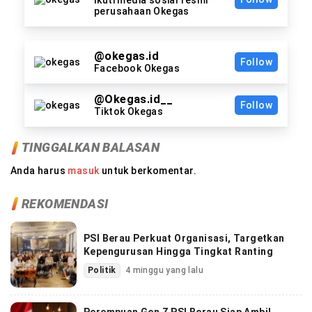
Ikuti media sosial resmi
perusahaan Okegas
@okegas.id
Follow
Facebook Okegas
@Okegas.id__
Follow
Tiktok Okegas
TINGGALKAN BALASAN
Anda harus
masuk
untuk berkomentar.
REKOMENDASI
PSI Berau Perkuat Organisasi, Targetkan
Kepengurusan Hingga Tingkat Ranting
Politik
4 minggu yang lalu