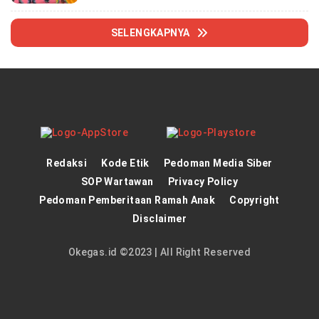
SELENGKAPNYA
Redaksi
Kode Etik
Pedoman Media Siber
SOP Wartawan
Privacy Policy
Pedoman Pemberitaan Ramah Anak
Copyright
Disclaimer
Okegas.id ©2023 | All Right Reserved
panen4d
theatlantarealestateinvestor.co/
joker123
https://hrmtest.demotoday.info/
slot777
https://imion.com.ng/
slot scatter hitam