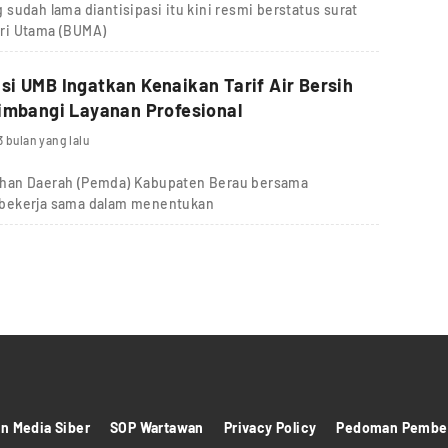
sudah lama diantisipasi itu kini resmi berstatus surat
ri Utama (BUMA)
i UMB Ingatkan Kenaikan Tarif Air Bersih
imbangi Layanan Profesional
3 bulan yang lalu
ahan Daerah (Pemda) Kabupaten Berau bersama
 bekerja sama dalam menentukan
 Media Siber
SOP Wartawan
Privacy Policy
Pedoman Pember