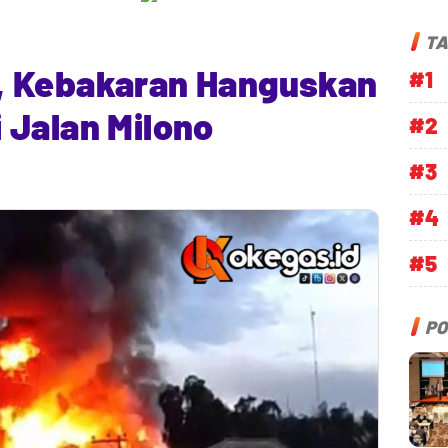
TA
, Kebakaran Hanguskan
#1
 Jalan Milono
#2
#3
#4
#5
PO