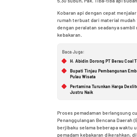
5.30 subuh, Pak. Tiba-tiba api suda
Kobaran api dengan cepat menjalar
rumah terbuat dari material muda
dengan peralatan seadanya sambi
kebakaran.
Baca Juga:
H. Abidin Dorong PT Berau Coal 
Bupati Tinjau Pembangunan Embun
Pulau Wisata
Pertamina Turunkan Harga Dexlit
Justru Naik
Proses pemadaman berlangsung cuk
Penanggulangan Bencana Daerah (BP
berjibaku selama beberapa waktu u
pemadam kebakaran dikerahkan, diba