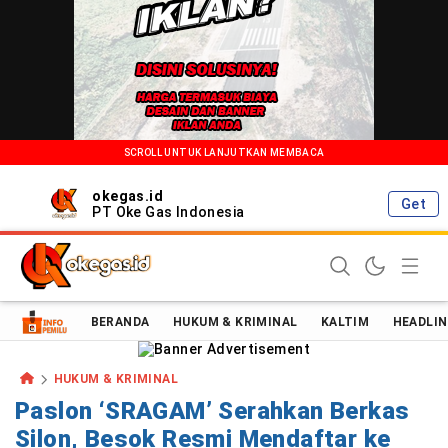
SCROLL UNTUK LANJUTKAN MEMBACA
okegas.id
Get
PT Oke Gas Indonesia
Oke Gas Indonesia | Energi Positif Informasi Terkini!
BERANDA
HUKUM & KRIMINAL
KALTIM
HEADLIN
HUKUM & KRIMINAL
Paslon ‘SRAGAM’ Serahkan Berkas
Silon, Besok Resmi Mendaftar ke