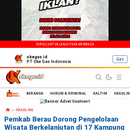
SCROLL UNTUK LANJUTKAN MEMBACA
okegas.id
Get
PT Oke Gas Indonesia
Oke Gas Indonesia | Energi Positif Informasi Terkini!
BERANDA
HUKUM & KRIMINAL
KALTIM
HEADLIN
HEADLINE
Pemkab Berau Dorong Pengelolaan
Wisata Berkelanjutan di 17 Kampung