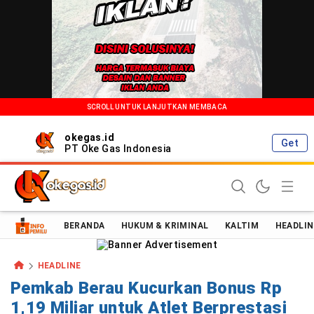
SCROLL UNTUK LANJUTKAN MEMBACA
okegas.id
Get
PT Oke Gas Indonesia
Oke Gas Indonesia | Energi Positif Informasi Terkini!
BERANDA
HUKUM & KRIMINAL
KALTIM
HEADLIN
HEADLINE
Pemkab Berau Kucurkan Bonus Rp
1,19 Miliar untuk Atlet Berprestasi