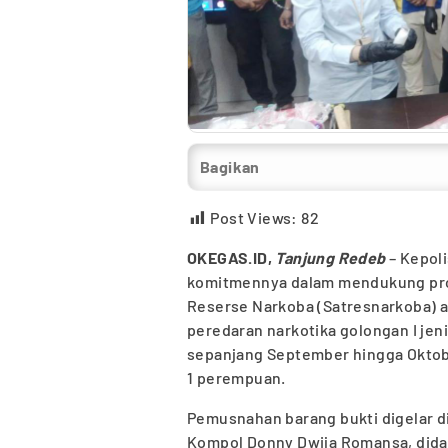
Bagikan
Post Views:
82
OKEGAS.ID,
Tanjung Redeb
– Kepol
komitmennya dalam mendukung prog
Reserse Narkoba (Satresnarkoba) 
peredaran narkotika golongan I jeni
sepanjang September hingga Oktober
1 perempuan.
Pemusnahan barang bukti digelar d
Kompol Donny Dwija Romansa, dida