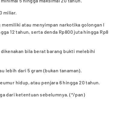
 minimal 5 hingga maksimal 20 tahun.
 miliar.
ng memiliki atau menyimpan narkotika golongan I
gga 12 tahun, serta denda Rp800 juta hingga Rp8
2) dikenakan bila berat barang bukti melebihi
tau lebih dari 5 gram (bukan tanaman).
eumur hidup, atau penjara 6 hingga 20 tahun.
ga dari ketentuan sebelumnya. (*/pan)