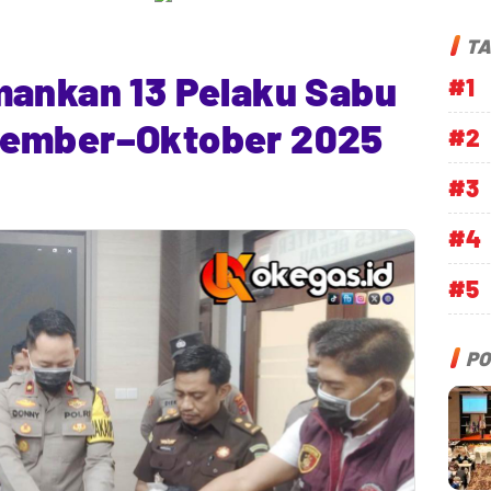
TA
mankan 13 Pelaku Sabu
#1
tember–Oktober 2025
#2
#3
#4
#5
PO