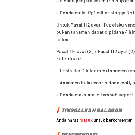
– Pidana penjara seumur hidup atau
– Denda mulai Rp1 miliar hingga Rp10
Untuk Pasal 112 ayat (1), pelaku ya
bukan tanaman dapat dipidana 4 hin
miliar.
Pasal 114 ayat (2) / Pasal 112 ayat (
ketentuan:
– Lebih dari 1 kilogram (tanaman) a
– Ancaman hukuman: pidana mati, s
– Denda maksimal ditambah seperti
TINGGALKAN BALASAN
Anda harus
masuk
untuk berkomentar.
REKOMENDASI