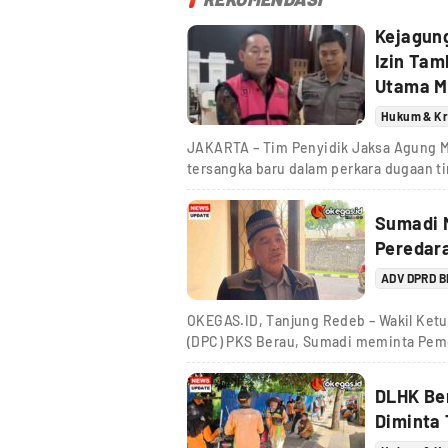
Kejagun
Izin Tam
Utama M
Hukum & Kr
JAKARTA – Tim Penyidik Jaksa Agung 
tersangka baru dalam perkara dugaan t
Sumadi M
Peredar
ADV DPRD 
OKEGAS.ID, Tanjung Redeb – Wakil Ket
(DPC) PKS Berau, Sumadi meminta Pem
DLHK Be
Diminta