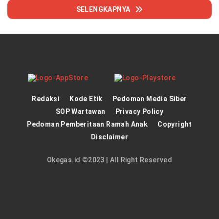
SELENGKAPNYA
Redaksi
Kode Etik
Pedoman Media Siber
SOP Wartawan
Privacy Policy
Pedoman Pemberitaan Ramah Anak
Copyright
Disclaimer
Okegas.id ©2023 | All Right Reserved
panen4d
theatlantarealestateinvestor.co/
joker123
https://hrmtest.demotoday.info/
slot777
https://imion.com.ng/
slot scatter hitam
dewa138
https://protuning.id/