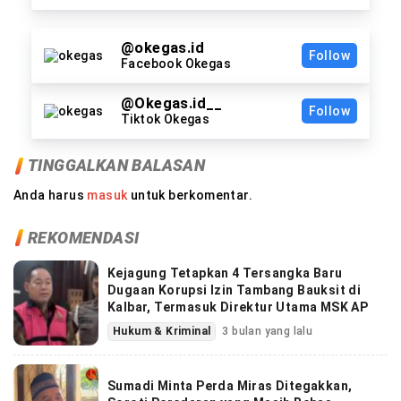
@okegas.id
Follow
Facebook Okegas
@Okegas.id__
Follow
Tiktok Okegas
TINGGALKAN BALASAN
Anda harus
masuk
untuk berkomentar.
REKOMENDASI
Kejagung Tetapkan 4 Tersangka Baru
Dugaan Korupsi Izin Tambang Bauksit di
Kalbar, Termasuk Direktur Utama MSK AP
Hukum & Kriminal
3 bulan yang lalu
Sumadi Minta Perda Miras Ditegakkan,