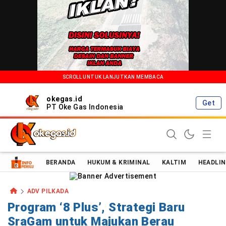
SCROLL UNTUK LANJUTKAN MEMBACA
okegas.id
Get
PT Oke Gas Indonesia
Oke Gas Indonesia | Energi Positif Informasi Terkini!
BERANDA
HUKUM & KRIMINAL
KALTIM
HEADLIN
ADV PILKADA
Program ‘8 Plus’, Strategi Baru
SraGam untuk Majukan Berau