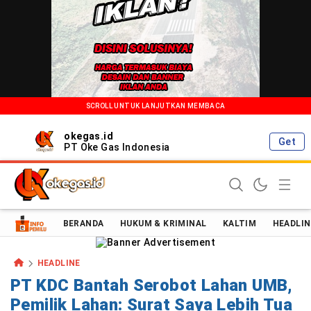
SCROLL UNTUK LANJUTKAN MEMBACA
okegas.id
Get
PT Oke Gas Indonesia
Oke Gas Indonesia | Energi Positif Informasi Terkini!
BERANDA
HUKUM & KRIMINAL
KALTIM
HEADLIN
HEADLINE
PT KDC Bantah Serobot Lahan UMB,
Pemilik Lahan: Surat Saya Lebih Tua