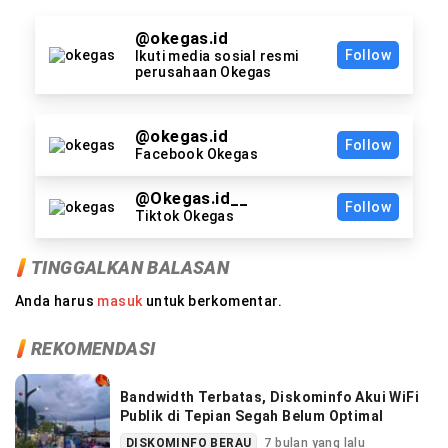
@okegas.id
Follow
Ikuti media sosial resmi
perusahaan Okegas
@okegas.id
Follow
Facebook Okegas
@Okegas.id__
Follow
Tiktok Okegas
TINGGALKAN BALASAN
Anda harus
masuk
untuk berkomentar.
REKOMENDASI
Bandwidth Terbatas, Diskominfo Akui WiFi
Publik di Tepian Segah Belum Optimal
DISKOMINFO BERAU
7 bulan yang lalu