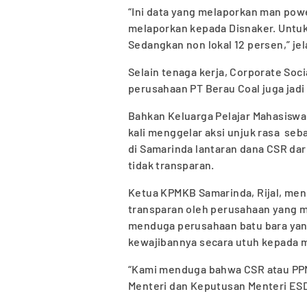
“Ini data yang melaporkan man pow
melaporkan kepada Disnaker. Untuk 
Sedangkan non lokal 12 persen,” jel
Selain tenaga kerja, Corporate Soci
perusahaan PT Berau Coal juga jadi
Bahkan Keluarga Pelajar Mahasisw
kali menggelar aksi unjuk rasa se
di Samarinda lantaran dana CSR da
tidak transparan.
Ketua KPMKB Samarinda, Rijal, meni
transparan oleh perusahaan yang 
menduga perusahaan batu bara yang
kewajibannya secara utuh kepada 
“Kami menduga bahwa CSR atau PPM 
Menteri dan Keputusan Menteri ESD