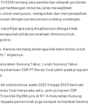
11/2018 tentang cara pemberian wilayah perizinan
 pertambangan minerba, jelas mewajibkan
n untuk menyusun, melaporkan dan menyampaikan
sesuai dengan peraturan perundang-undangan.
 kata Rijal apa yang disajikannya diduga tidak
berapa kali pihak perusahaan diminta untuk
gubris.
tu. Karena memang beberapa kali kami minta untuk
uhi,” tegasnya.
 Kelurahan Gunung Tabur. Lurah Gunung Tabur,
nya bantuan CSR PT Berau Coal yakni pada program
r.
 lurah sebelumnya, pada 2022 hingga 2023 bantuan
erau Coal hanya ada satu, yaitu program CSR
) senilai Rp290 juta di RT 14 Kelurahan Gunung
ni kepada pemerintah juga sempat terhambat karena