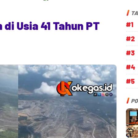
TA
 di Usia 41 Tahun PT
#1
#2
#3
#4
#5
PO