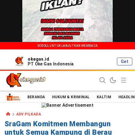
SCROLL UNTUK LANJUTKAN MEMBACA
okegas.id
Get
PT Oke Gas Indonesia
Oke Gas Indonesia | Energi Positif Informasi Terkini!
BERANDA
HUKUM & KRIMINAL
KALTIM
HEADLIN
ADV PILKADA
SraGam Komitmen Membangun
untuk Semua Kampung di Berau