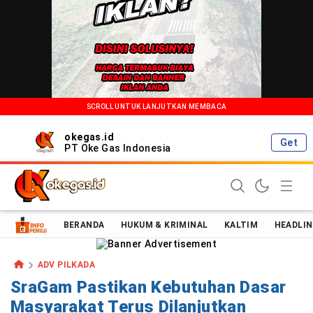
SCROLL UNTUK LANJUTKAN MEMBACA
okegas.id
Get
PT Oke Gas Indonesia
Oke Gas Indonesia | Energi Positif Informasi Terkini!
BERANDA
HUKUM & KRIMINAL
KALTIM
HEADLIN
ADV PILKADA
SraGam Pastikan Kebutuhan Dasar
Masyarakat Terus Dilanjutkan