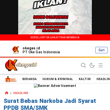
SCROLL UNTUK LANJUTKAN MEMBACA
okegas.id
Get
PT Oke Gas Indonesia
Oke Gas Indonesia | Energi Positif Informasi Terkini!
BERANDA
HUKUM & KRIMINAL
KALTIM
HEADLIN
HEADLINE
Surat Bebas Narkoba Jadi Syarat
PPDB SMA/SMK