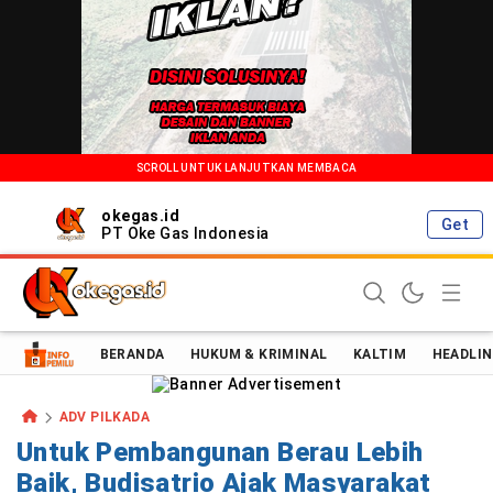
SCROLL UNTUK LANJUTKAN MEMBACA
okegas.id
Get
PT Oke Gas Indonesia
Oke Gas Indonesia | Energi Positif Informasi Terkini!
BERANDA
HUKUM & KRIMINAL
KALTIM
HEADLIN
ADV PILKADA
Untuk Pembangunan Berau Lebih
Baik, Budisatrio Ajak Masyarakat