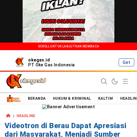
SCROLL UNTUK LANJUTKAN MEMBACA
okegas.id
Get
PT Oke Gas Indonesia
Oke Gas Indonesia | Energi Positif Informasi Terkini!
BERANDA
HUKUM & KRIMINAL
KALTIM
HEADLIN
HEADLINE
Videotron di Berau Dapat Apresiasi
dari Masyarakat, Menjadi Sumber