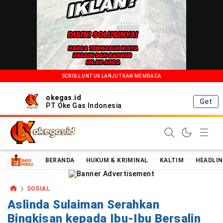
SCROLL UNTUK LANJUTKAN MEMBACA
okegas.id
Get
PT Oke Gas Indonesia
Oke Gas Indonesia | Energi Positif Informasi Terkini!
BERANDA
HUKUM & KRIMINAL
KALTIM
HEADLIN
SOSIAL
Aslinda Sulaiman Serahkan
Bingkisan kepada Ibu-Ibu Bersalin