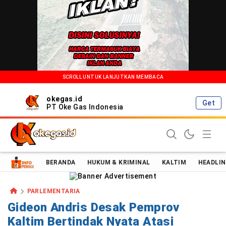
SCROLL UNTUK LANJUTKAN MEMBACA
okegas.id
Get
PT Oke Gas Indonesia
Oke Gas Indonesia | Energi Positif Informasi Terkini!
BERANDA
HUKUM & KRIMINAL
KALTIM
HEADLIN
PARLEMENTARIA
Gideon Andris Desak Pemprov
Kaltim Bertindak Nyata Atasi