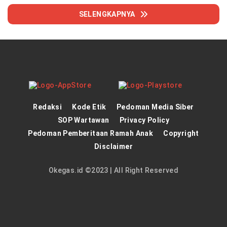
SELENGKAPNYA
Redaksi
Kode Etik
Pedoman Media Siber
SOP Wartawan
Privacy Policy
Pedoman Pemberitaan Ramah Anak
Copyright
Disclaimer
Okegas.id ©2023 | All Right Reserved
panen4d
theatlantarealestateinvestor.co/
joker123
https://hrmtest.demotoday.info/
slot777
https://imion.com.ng/
slot scatter hitam
dewa138
https://protuning.id/