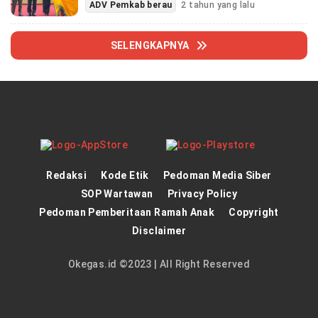
ADV Pemkab berau
2 tahun yang lalu
SELENGKAPNYA
Redaksi
Kode Etik
Pedoman Media Siber
SOP Wartawan
Privacy Policy
Pedoman Pemberitaan Ramah Anak
Copyright
Disclaimer
Okegas.id ©2023 | All Right Reserved
panen4d
theatlantarealestateinvestor.co/
joker123
https://hrmtest.demotoday.info/
slot777