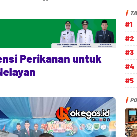
TA
#1
#2
#3
ensi Perikanan untuk
#4
Nelayan
#5
PO