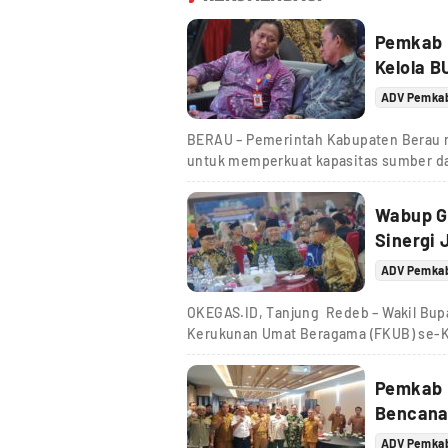
Pemkab 
Kelola 
ADV Pemka
BERAU – Pemerintah Kabupaten Berau
untuk memperkuat kapasitas sumber da
Wabup Ga
Sinergi
ADV Pemka
OKEGAS.ID, Tanjung Redeb – Wakil Bupa
Kerukunan Umat Beragama (FKUB) se-K
Pemkab 
Bencana
ADV Pemka