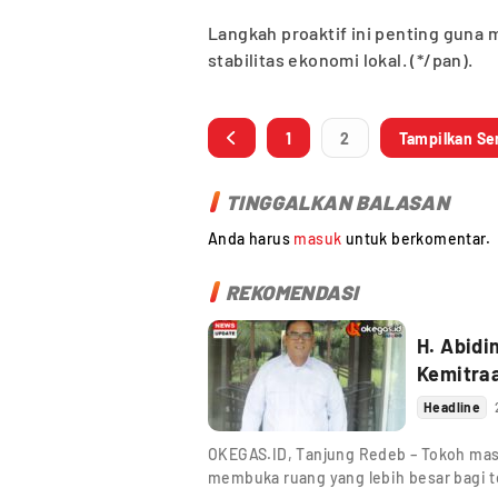
Langkah proaktif ini penting guna 
stabilitas ekonomi lokal. (*/pan).
1
2
Tampilkan S
TINGGALKAN BALASAN
Anda harus
masuk
untuk berkomentar.
REKOMENDASI
H. Abidi
Kemitra
Headline
OKEGAS.ID, Tanjung Redeb – Tokoh mas
membuka ruang yang lebih besar bagi t