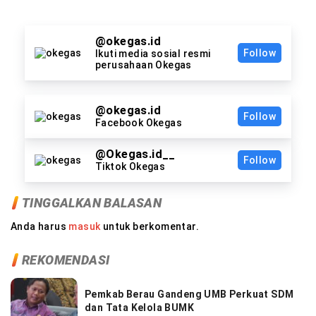
@okegas.id
Follow
Ikuti media sosial resmi
perusahaan Okegas
@okegas.id
Follow
Facebook Okegas
@Okegas.id__
Follow
Tiktok Okegas
TINGGALKAN BALASAN
Anda harus
masuk
untuk berkomentar.
REKOMENDASI
Pemkab Berau Gandeng UMB Perkuat SDM
dan Tata Kelola BUMK