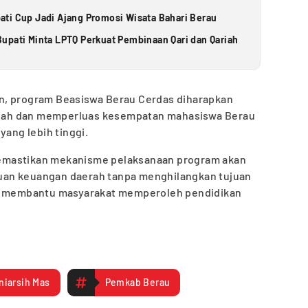
ti Cup Jadi Ajang Promosi Wisata Bahari Berau
upati Minta LPTQ Perkuat Pembinaan Qari dan Qariah
n, program Beasiswa Berau Cerdas diharapkan
lah dan memperluas kesempatan mahasiswa Berau
yang lebih tinggi.
emastikan mekanisme pelaksanaan program akan
an keuangan daerah tanpa menghilangkan tujuan
ni membantu masyarakat memperoleh pendidikan
niarsih Mas
Pemkab Berau