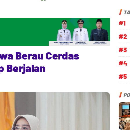
TA
#1
#2
#3
wa Berau Cerdas
#4
p Berjalan
#5
PO