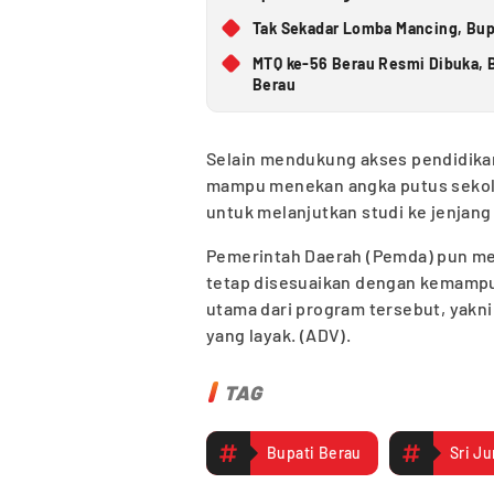
Tak Sekadar Lomba Mancing, Bupa
MTQ ke-56 Berau Resmi Dibuka, B
Berau
Selain mendukung akses pendidika
mampu menekan angka putus seko
untuk melanjutkan studi ke jenjang 
Pemerintah Daerah (Pemda) pun m
tetap disesuaikan dengan kemampu
utama dari program tersebut, yak
yang layak. (ADV).
TAG
Bupati Berau
Sri Ju