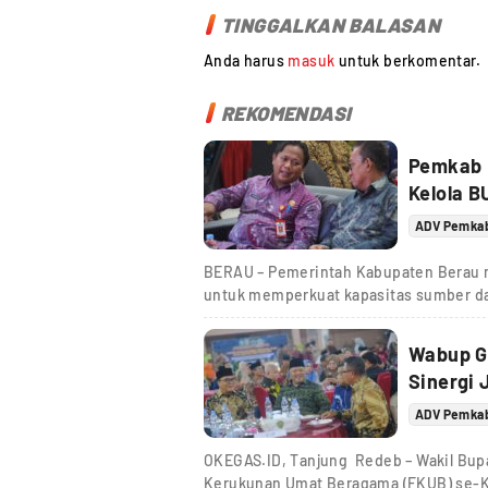
TINGGALKAN BALASAN
Anda harus
masuk
untuk berkomentar.
REKOMENDASI
Pemkab 
Kelola 
ADV Pemka
BERAU – Pemerintah Kabupaten Berau
untuk memperkuat kapasitas sumber da
Wabup Ga
Sinergi
ADV Pemka
OKEGAS.ID, Tanjung Redeb – Wakil Bupa
Kerukunan Umat Beragama (FKUB) se-K