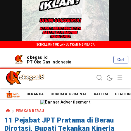
SCROLL UNTUK LANJUTKAN MEMBACA
okegas.id
Get
PT Oke Gas Indonesia
Oke Gas Indonesia | Energi Positif Informasi Terkini!
BERANDA
HUKUM & KRIMINAL
KALTIM
HEADLIN
PEMKAB BERAU
11 Pejabat JPT Pratama di Berau
Dirotasi, Bupati Tekankan Kinerja