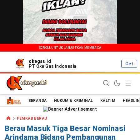
SCROLL UNTUK LANJUTKAN MEMBACA
okegas.id
Get
PT Oke Gas Indonesia
Oke Gas Indonesia | Energi Positif Informasi Terkini!
BERANDA
HUKUM & KRIMINAL
KALTIM
HEADLIN
PEMKAB BERAU
Berau Masuk Tiga Besar Nominasi
Arindama Bidang Pembangunan