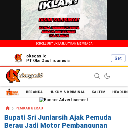
SCROLL UNTUK LANJUTKAN MEMBACA
okegas.id
Get
PT Oke Gas Indonesia
Oke Gas Indonesia | Energi Positif Informasi Terkini!
BERANDA
HUKUM & KRIMINAL
KALTIM
HEADLIN
PEMKAB BERAU
Bupati Sri Juniarsih Ajak Pemuda
Berau Jadi Motor Pembangunan