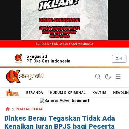
SCROLL UNTUK LANJUTKAN MEMBACA
okegas.id
Get
PT Oke Gas Indonesia
Oke Gas Indonesia | Energi Positif Informasi Terkini!
BERANDA
HUKUM & KRIMINAL
KALTIM
HEADLIN
PEMKAB BERAU
Dinkes Berau Tegaskan Tidak Ada
Kenaikan Iuran BPJS bagi Peserta