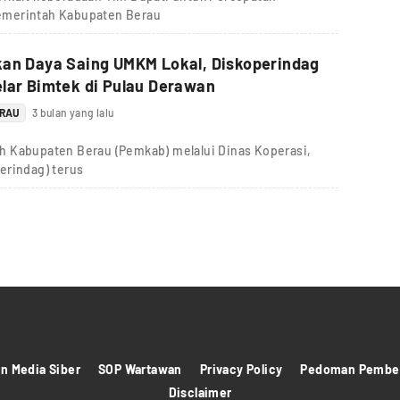
emerintah Kabupaten Berau
kan Daya Saing UMKM Lokal, Diskoperindag
lar Bimtek di Pulau Derawan
ERAU
3 bulan yang lalu
h Kabupaten Berau (Pemkab) melalui Dinas Koperasi,
erindag) terus
 Media Siber
SOP Wartawan
Privacy Policy
Pedoman Pember
Disclaimer