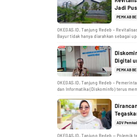
Revitali
Jadi Pus
PEMKAB B
OKEGAS.ID, Tanjung Redeb – Revitalisa
Bayur tidak hanya diarahkan sebagai 
Diskomi
Digital 
PEMKAB B
OKEGAS.ID, Tanjung Redeb – Pemerinta
dan Informatika (Diskominfo) terus me
Dirancan
Tegaska
ADV Pemka
OKEGAS.ID, Tanjung Redeb — Polemik te