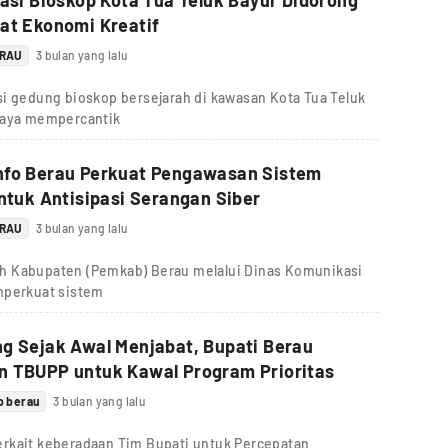
sasi Bioskop Kota Tua Teluk Bayur Didorong
at Ekonomi Kreatif
ERAU
3 bulan yang lalu
si gedung bioskop bersejarah di kawasan Kota Tua Teluk
upaya mempercantik
nfo Berau Perkuat Pengawasan Sistem
untuk Antisipasi Serangan Siber
ERAU
3 bulan yang lalu
h Kabupaten (Pemkab) Berau melalui Dinas Komunikasi
mperkuat sistem
g Sejak Awal Menjabat, Bupati Berau
n TBUPP untuk Kawal Program Prioritas
b berau
3 bulan yang lalu
rkait keberadaan Tim Bupati untuk Percepatan