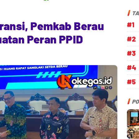
TA
ransi, Pemkab Berau
#1
atan Peran PPID
#2
#3
#4
#5
PO