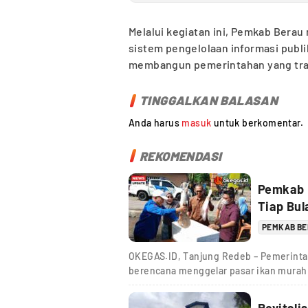
Melalui kegiatan ini, Pemkab Ber
sistem pengelolaan informasi publ
membangun pemerintahan yang tran
TINGGALKAN BALASAN
Anda harus
masuk
untuk berkomentar.
REKOMENDASI
Pemkab 
Tiap Bul
PEMKAB B
OKEGAS.ID, Tanjung Redeb – Pemerinta
berencana menggelar pasar ikan murah 