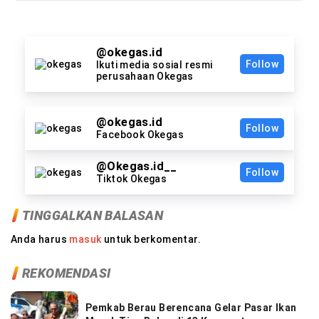
@okegas.id
Follow
Ikuti media sosial resmi
perusahaan Okegas
@okegas.id
Follow
Facebook Okegas
@Okegas.id__
Follow
Tiktok Okegas
TINGGALKAN BALASAN
Anda harus
masuk
untuk berkomentar.
REKOMENDASI
Pemkab Berau Berencana Gelar Pasar Ikan