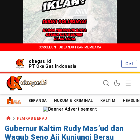
SCROLL UNTUK LANJUTKAN MEMBACA
okegas.id
Get
PT Oke Gas Indonesia
Oke Gas Indonesia | Energi Positif Informasi Terkini!
BERANDA
HUKUM & KRIMINAL
KALTIM
HEADLIN
PEMKAB BERAU
Gubernur Kaltim Rudy Mas’ud dan
Wagub Seno Aji Kunjungi Berau