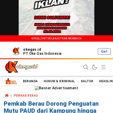
SCROLL UNTUK LANJUTKAN MEMBACA
okegas.id
Get
PT Oke Gas Indonesia
Oke Gas Indonesia | Energi Positif Informasi Terkini!
BERANDA
HUKUM & KRIMINAL
KALTIM
HEADLIN
PEMKAB BERAU
Pemkab Berau Dorong Penguatan
Mutu PAUD dari Kampung hingga