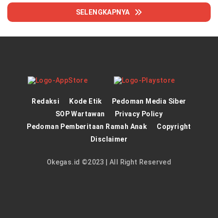
SELENGKAPNYA
Redaksi
Kode Etik
Pedoman Media Siber
SOP Wartawan
Privacy Policy
Pedoman Pemberitaan Ramah Anak
Copyright
Disclaimer
Okegas.id ©2023 | All Right Reserved
panen4d
theatlantarealestateinvestor.co/
joker123
https://hrmtest.demotoday.info/
slot777
https://imion.com.ng/
slot scatter hitam
dewa138
https://protuning.id/