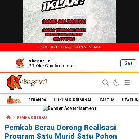
SCROLL UNTUK LANJUTKAN MEMBACA
okegas.id
Get
PT Oke Gas Indonesia
Oke Gas Indonesia | Energi Positif Informasi Terkini!
BERANDA
HUKUM & KRIMINAL
KALTIM
HEADLIN
PEMKAB BERAU
Pemkab Berau Dorong Realisasi
Program Satu Murid Satu Pohon