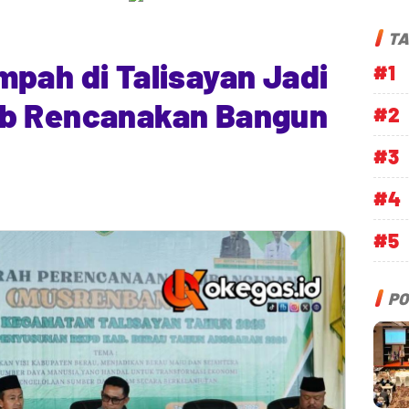
TA
pah di Talisayan Jadi
#1
ab Rencanakan Bangun
#2
#3
#4
#5
PO