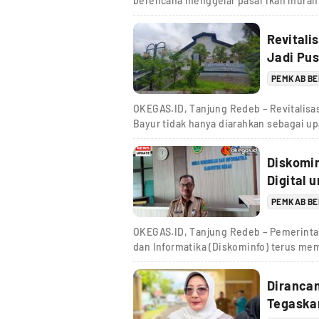
berencana menggelar pasar ikan murah 
Revitali
Jadi Pus
PEMKAB B
OKEGAS.ID, Tanjung Redeb – Revitalisa
Bayur tidak hanya diarahkan sebagai 
Diskomi
Digital 
PEMKAB B
OKEGAS.ID, Tanjung Redeb – Pemerinta
dan Informatika (Diskominfo) terus me
Dirancan
Tegaska