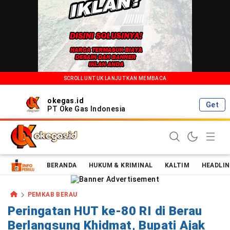
SCROLL UNTUK LANJUTKAN MEMBACA
okegas.id
Get
PT Oke Gas Indonesia
Oke Gas Indonesia | Energi Positif Informasi Terkini!
BERANDA
HUKUM & KRIMINAL
KALTIM
HEADLIN
PEMKAB BERAU
Peringatan HUT ke-80 RI di Berau
Berlangsung Khidmat, Bupati Ajak