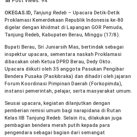
Post Views:
94
OKEGAS.ID,
Tanjung Redeb
– Upacara Detik-Detik
Proklamasi Kemerdekaan Republik Indonesia ke-80
digelar dengan khidmat di Lapangan GOR Pemuda,
Tanjung Redeb, Kabupaten Berau, Minggu (17/8).
Bupati Berau,
Sri Juniarsih Mas
, bertindak sebagai
inspektur upacara, sementara naskah Proklamasi
dibacakan oleh Ketua DPRD Berau,
Dedy Okto
.
Upacara diikuti oleh 35 anggota Pasukan Pengibar
Bendera Pusaka (Paskibraka) dan dihadiri oleh jajaran
Forum Koordinasi Pimpinan Daerah (Forkopimda),
instansi pemerintah, pelajar, serta masyarakat umum.
Seusai upacara, kegiatan dilanjutkan dengan
pemberian
remisi umum bagi narapidana
di Rutan
Kelas IIB Tanjung Redeb. Selain itu, dilakukan juga
pembagian bendera merah putih
kepada para
pengendara sebagai bagian dari semangat