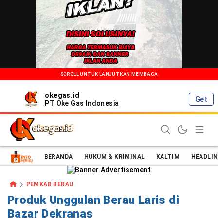
SCROLL UNTUK LANJUTKAN MEMBACA
okegas.id
Get
PT Oke Gas Indonesia
Oke Gas Indonesia | Energi Positif Informasi Terkini!
BERANDA
HUKUM & KRIMINAL
KALTIM
HEADLIN
PEMKAB BERAU
Produk Unggulan Berau Laris di
Bazar Dekranas