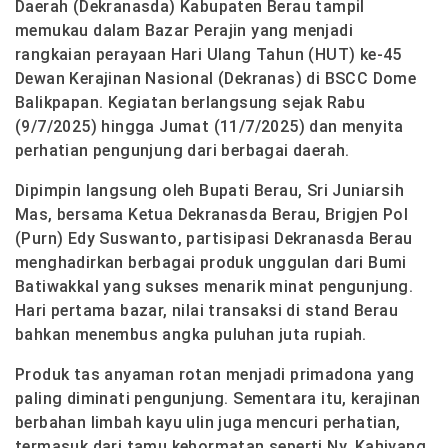
Daerah (Dekranasda) Kabupaten Berau tampil
memukau dalam Bazar Perajin yang menjadi
rangkaian perayaan Hari Ulang Tahun (HUT) ke-45
Dewan Kerajinan Nasional (Dekranas) di BSCC Dome
Balikpapan. Kegiatan berlangsung sejak Rabu
(9/7/2025) hingga Jumat (11/7/2025) dan menyita
perhatian pengunjung dari berbagai daerah.
Dipimpin langsung oleh Bupati Berau,
Sri Juniarsih
Mas
, bersama Ketua Dekranasda Berau,
Brigjen Pol
(Purn) Edy Suswanto
, partisipasi Dekranasda Berau
menghadirkan berbagai produk unggulan dari Bumi
Batiwakkal yang sukses menarik minat pengunjung.
Hari pertama bazar, nilai transaksi di stand Berau
bahkan menembus angka
puluhan juta rupiah
.
Produk
tas anyaman rotan
menjadi primadona yang
paling diminati pengunjung. Sementara itu,
kerajinan
berbahan limbah kayu ulin
juga mencuri perhatian,
termasuk dari tamu kehormatan seperti
Ny. Kahiyang