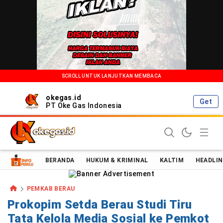
SCROLL UNTUK LANJUTKAN MEMBACA
okegas.id
Get
PT Oke Gas Indonesia
Oke Gas Indonesia | Energi Positif Informasi Terkini!
BERANDA
HUKUM & KRIMINAL
KALTIM
HEADLIN
PEMKAB BERAU
Prokopim Setda Berau Studi Tiru
Tata Kelola Media Sosial ke Pemkot