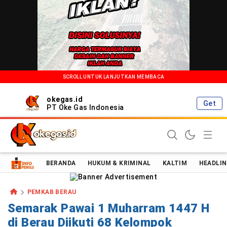
SCROLL UNTUK LANJUTKAN MEMBACA
okegas.id
Get
PT Oke Gas Indonesia
Oke Gas Indonesia | Energi Positif Informasi Terkini!
BERANDA
HUKUM & KRIMINAL
KALTIM
HEADLIN
PEMKAB BERAU
Semarak Pawai 1 Muharram 1447 H
di Berau Diikuti 68 Kelompok