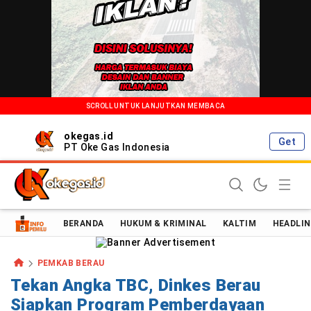
SCROLL UNTUK LANJUTKAN MEMBACA
okegas.id
Get
PT Oke Gas Indonesia
Oke Gas Indonesia | Energi Positif Informasi Terkini!
BERANDA
HUKUM & KRIMINAL
KALTIM
HEADLIN
PEMKAB BERAU
Tekan Angka TBC, Dinkes Berau
Siapkan Program Pemberdayaan