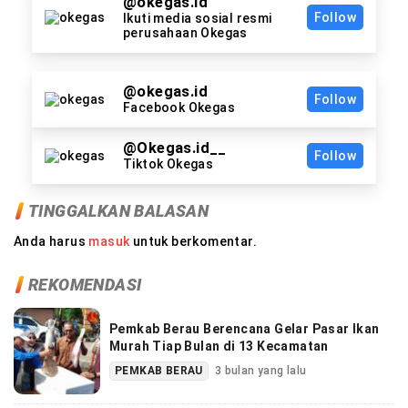
@okegas.id
Follow
Ikuti media sosial resmi
perusahaan Okegas
@okegas.id
Follow
Facebook Okegas
@Okegas.id__
Follow
Tiktok Okegas
TINGGALKAN BALASAN
Anda harus
masuk
untuk berkomentar.
REKOMENDASI
Pemkab Berau Berencana Gelar Pasar Ikan
Murah Tiap Bulan di 13 Kecamatan
PEMKAB BERAU
3 bulan yang lalu