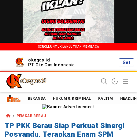
SCROLL UNTUK LANJUTKAN MEMBACA
okegas.id
Get
PT Oke Gas Indonesia
Oke Gas Indonesia | Energi Positif Informasi Terkini!
BERANDA
HUKUM & KRIMINAL
KALTIM
HEADLIN
PEMKAB BERAU
TP PKK Berau Siap Perkuat Sinergi
Posyandu, Terapkan Enam SPM