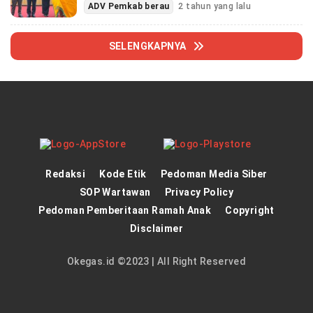
ADV Pemkab berau
2 tahun yang lalu
SELENGKAPNYA
Redaksi
Kode Etik
Pedoman Media Siber
SOP Wartawan
Privacy Policy
Pedoman Pemberitaan Ramah Anak
Copyright
Disclaimer
Okegas.id ©2023 | All Right Reserved
panen4d
theatlantarealestateinvestor.co/
joker123
https://hrmtest.demotoday.info/
slot777